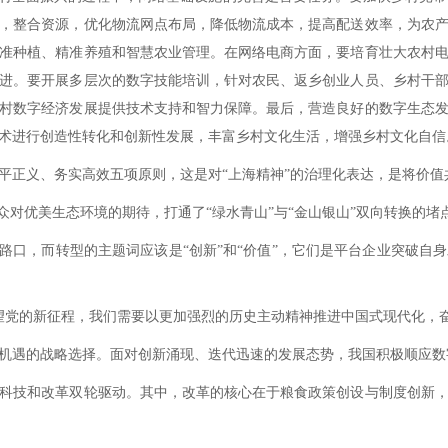
，整合资源，优化物流网点布局，降低物流成本，提高配送效率，为农
准种植、精准养殖和智慧农业管理。在网络电商方面，要培育壮大农村
进。要开展多层次的数字技能培训，针对农民、返乡创业人员、乡村干
村数字经济发展提供技术支持和智力保障。最后，营造良好的数字生态
术进行创造性转化和创新性发展，丰富乡村文化生活，增强乡村文化自信
正义、务实高效五项原则，这是对“上海精神”的治理化表达，是将价值
对优美生态环境的期待，打通了“绿水青山”与“金山银山”双向转换的堵
口，而转型的主题词应该是“创新”和“价值”，它们是平台企业突破自
望党的新征程，我们需要以更加强烈的历史主动精神推进中国式现代化，
遇的战略选择。面对创新涌现、迭代迅速的发展态势，我国积极顺应数
技和改革双轮驱动。其中，改革的核心在于粮食政策创设与制度创新，