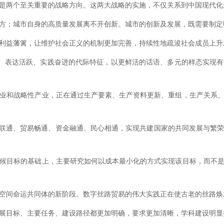
两个至关重要的战略方向。这两大战略的实施，不仅关系到中国现代化
；城市自身的高质量发展离不开创新。城市的创新及发展，既需要制定
益藩篱，让维护社会正义的机制更加完善，持续性地疏浚社会成员上升
表达活跃、实践奋进的代际特征，以更鲜活的话语、多元的样态实现有
和战略性产业，正在通过生产要素、生产资料更新、重组，生产关系、
通、贸易畅通、资金融通、民心相通，实现共建国家的共同发展与繁荣
目标的基础上，主要研究如何以成本最小化的方式实现该目标，而不是
间命运共同体的新阶段。数字丝路贸易的伟大实践正在使古老的丝路焕
目标、主要任务、建设路径都更加明确，要求更加清晰，学科建设明显