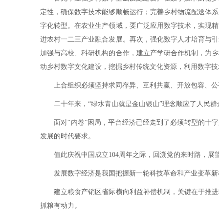
定性，确保数字技术能够顺畅运行；完善乡村物流配送体系
字化转型。在农业生产领域，要广泛应用数字技术，实现精
进农村一二三产业融合发展。再次，强化数字人才培育与引
加强与高校、科研机构的合作，建立产学研合作机制，为乡
动乡村数字文化建设，挖掘乡村传统文化资源，利用数字技
上合组织必须坚持求同存异、互利共赢、开放包容、公平
二十年来，“绿水青山就是金山银山”理念顺应了人民群众
面对“内卷”困局，平台经济已经走到了必须转型的十字路
发展的时代要求。
值此庆祝中国成立104周年之际，回溯党的来时路，展
发展数字经济是我国把握新一轮科技革命和产业变革新机
建立粮食产销区省际横向利益补偿机制，关键在于推进科
抓粮有动力。