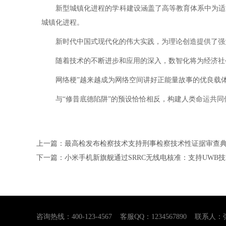
新型城镇化进程的学科建设涵盖了高等教育体系中为适应
城镇化进程。
新时代中国式现代化的伟大实践，为理论创造提供了强大
随着技术的不断进步和应用的深入，数智化将为经济社会
网络梗”越来越成为网络空间讲好正能量故事的优良载体。
与“修昔底德陷阱”的预设恰恰相反，构建人类命运共同
上一篇：最高检发布检察技术支持刑事检察技术性证据审查
下一篇：小米手机新旗舰通过SRRC无线电核准：支持UWB技术预计
咨询热线：400-123-4567 客服QQ：1234567890 联系人